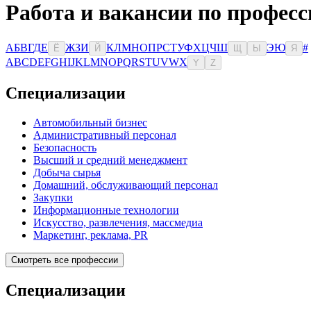
Работа и вакансии по професс
А
Б
В
Г
Д
Е
Ж
З
И
К
Л
М
Н
О
П
Р
С
Т
У
Ф
Х
Ц
Ч
Ш
Э
Ю
#
Ё
Й
Щ
Ы
Я
A
B
C
D
E
F
G
H
I
J
K
L
M
N
O
P
Q
R
S
T
U
V
W
X
Y
Z
Специализации
Автомобильный бизнес
Административный персонал
Безопасность
Высший и средний менеджмент
Добыча сырья
Домашний, обслуживающий персонал
Закупки
Информационные технологии
Искусство, развлечения, массмедиа
Маркетинг, реклама, PR
Смотреть все профессии
Специализации